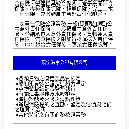
合保險、營建機具綜合保險、電子設備綜合
保險、機械保險保險、鍋爐保險、完工土木
工程保險、專案類雇主意外責任保險等。
3.責任保險公證業務:一般(碼頭裝卸類)公
共意外責任保險、一般類雇主意外責任保
險、營繕承包人意外責任保險、貨物運人責
任保險、汽車保險之附加貨物運送人責任保
險、CGL綜合責任保險、專業責任保險等。
環宇海事公證有限公司
♦各類貨物之衡量及品質檢定
♦船舶租賃裝公證及造船力鑒定
♦貨物裝載設計及監督執行
♦有關海事服務及水呎檢定
♦海損短缺及火險之清點理算
♦辦理保險標的之查勘、鑒定及估價與賠償
之理算、洽商
♦其他特定之有關商務檢證業務