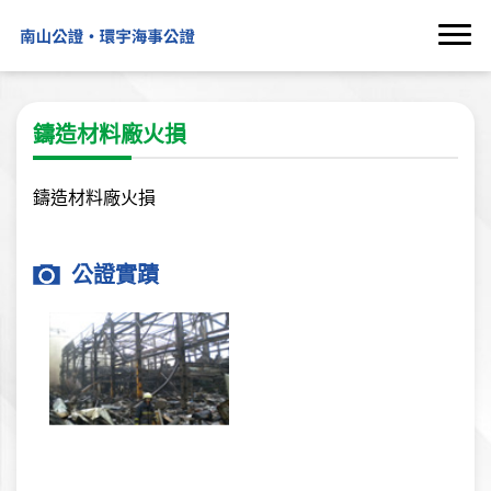
鑄造材料廠火損
鑄造材料廠火損
公證實蹟